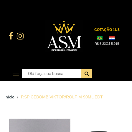
Início
P.SPICEBOMB VIKTOR/ROLF M 90ML EDT