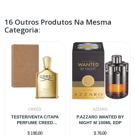
16 Outros Produtos Na Mesma
Categoria:
CREED
AZZARO
TESTER/VENTA C/TAPA
P.AZZARO WANTED BY
PERFUME CREED
NIGHT M 100ML EDP
MILLESIME...
$ 190,00
$ 76,00