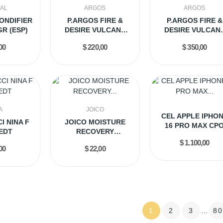
AL
ARGOS
ARGOS
ONDIFIER
P.ARGOS FIRE &
P.ARGOS FIRE &
R (ESP)
DESIRE VULCANS
DESIRE VULCAN
REVENGE EXTRAIT...
REVENGE EXTRAIT.
00
$ 220,00
$ 350,00
A
JOICO
CEL APPLE IPHO
CI NINA F
JOICO MOISTURE
16 PRO MAX CP
EDT
RECOVERY
256G NATURAL..
CONDICIONADOR 1L
$ 1.100,00
00
$ 22,00
1
2
3
…
80