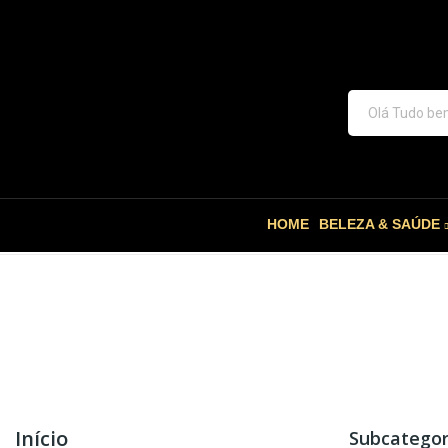
HOME
BELEZA & SAÚDE
Início
Subcategor