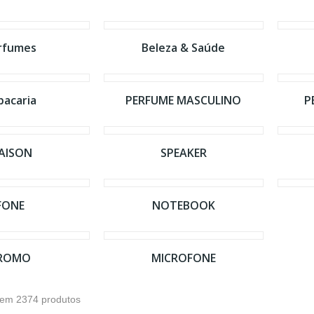
rfumes
Beleza & Saúde
bacaria
PERFUME MASCULINO
P
AISON
SPEAKER
FONE
NOTEBOOK
ROMO
MICROFONE
tem 2374 produtos