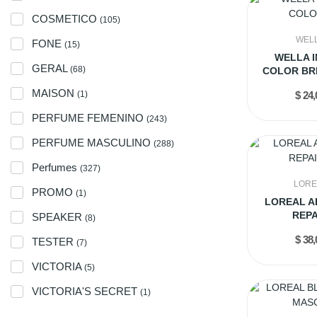
COSMETICO
(105)
WEL
FONE
(15)
WELLA I
GERAL
(68)
COLOR BR
COARS
MAISON
(1)
$ 24,
PERFUME FEMENINO
(243)
PERFUME MASCULINO
(288)
Perfumes
(327)
LORE
PROMO
(1)
LOREAL A
REPA
SPEAKER
(8)
PROTEIN+
$ 38,
TESTER
500
(7)
VICTORIA
(5)
VICTORIA'S SECRET
(1)