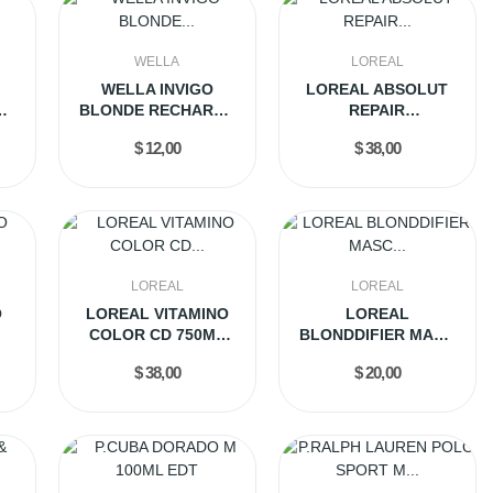
WELLA
LOREAL
WELLA INVIGO
LOREAL ABSOLUT
GE
BLONDE RECHARGE
REPAIR
O
CONDI 200ML
PROTEIN+OMEGA3...
$ 12,00
$ 38,00
LOREAL
LOREAL
O
LOREAL VITAMINO
LOREAL
COLOR CD 750ML
BLONDDIFIER MASC
R
(ESP)
250GR (ESP)
$ 38,00
$ 20,00