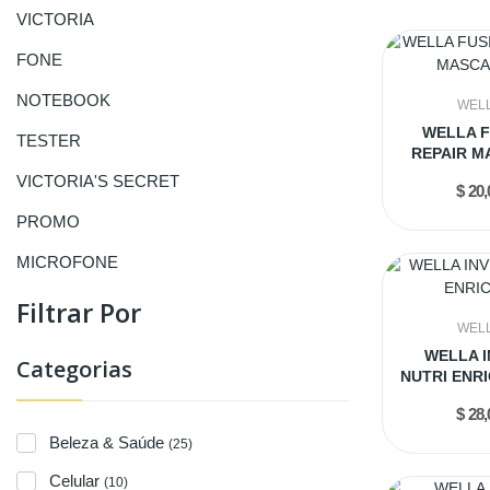
VICTORIA
FONE
NOTEBOOK
WEL
WELLA F
TESTER
REPAIR M
150
VICTORIA'S SECRET
$ 20,
PROMO
MICROFONE
Filtrar Por
WEL
WELLA I
Categorias
NUTRI ENR
1L
$ 28,
Beleza & Saúde
(25)
Celular
(10)