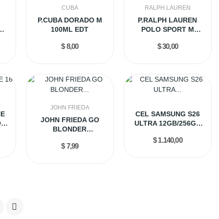
CUBA
RALPH LAUREN
P.CUBA DORADO M
P.RALPH LAUREN
S
100ML EDT
POLO SPORT M
..
125ML EDT
$ 8,00
$ 30,00
JOHN FRIEDA
NE
CEL SAMSUNG S26
JOHN FRIEDA GO
O
ULTRA 12GB/256GB
BLONDER
.
BLACK...
CONDICIONADOR
$ 1.140,00
$ 7,99
250ML
