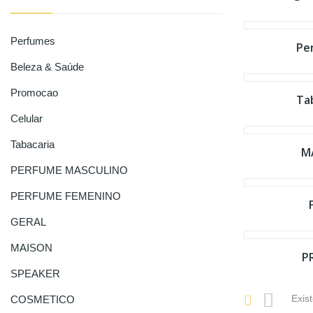

Perfumes
Pe

Beleza & Saúde
Promocao
Ta
Celular

Tabacaria
M
PERFUME MASCULINO
PERFUME FEMENINO
GERAL
MAISON
P
SPEAKER
Exis
COSMETICO