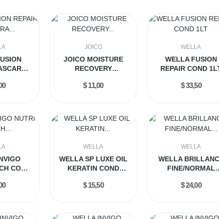
LA
JOICO
WELLA
USION
JOICO MOISTURE
WELLA FUSION
ASCARA
RECOVERY
REPAIR COND 1L
ML
CONDICIONADOR
00
$ 11,00
$ 33,50
250ML
LA
WELLA
WELLA
NVIGO
WELLA SP LUXE OIL
WELLA BRILLAN
ICH COND
KERATIN COND
FINE/NORMAL
T
200ML
MASCARA 500M
00
$ 15,50
$ 24,00