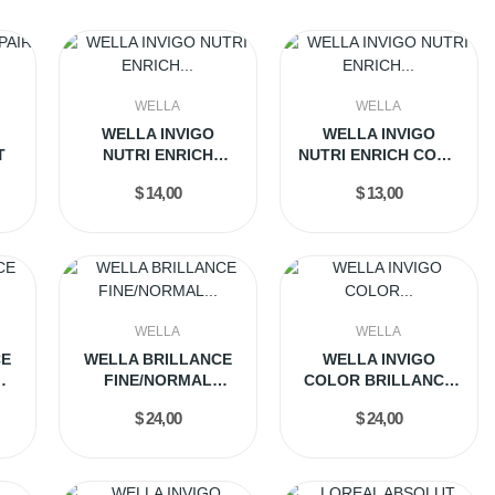
WELLA
WELLA
WELLA INVIGO
WELLA INVIGO
T
NUTRI ENRICH
NUTRI ENRICH COND
SHAMPOO 300ML
200ML
$ 14,00
$ 13,00
WELLA
WELLA
CE
WELLA BRILLANCE
WELLA INVIGO
FINE/NORMAL
COLOR BRILLANCE
L
CONDICIONADOR
COARSE SHAMP 1LT
$ 24,00
$ 24,00
1LT