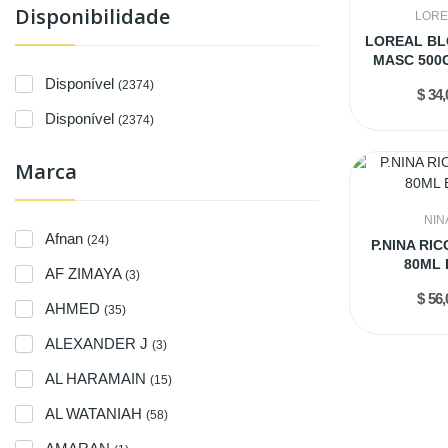
Disponibilidade
LORE
LOREAL BL
MASC 500G
Disponível
(2374)
$ 34,
Disponível
(2374)
Marca
NIN
Afnan
(24)
P.NINA RIC
80ML 
AF ZIMAYA
(3)
$ 56,
AHMED
(35)
ALEXANDER J
(3)
AL HARAMAIN
(15)
AL WATANIAH
(58)