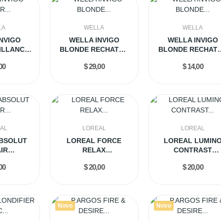
LA
WELLA
WELLA
NVIGO
WELLA INVIGO
WELLA INVIGO
ILLANCE
BLONDE RECHATGE
BLONDE RECHAT
E...
COOL SHAMPOO 1LT
COOL SHAMPO
00
$ 29,00
$ 14,00
300ML
AL
LOREAL
LOREAL
BSOLUT
LOREAL FORCE
LOREAL LUMIN
IR
RELAX
CONTRAST
OMEGA3
CONDICIONADOR
CONDICIONADO
00
$ 20,00
$ 20,00
ML
1.5L (BR)
1.5L (BR)
Novo
Novo