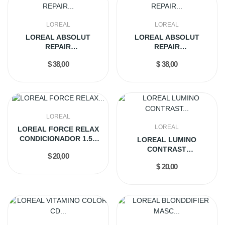
LOREAL
LOREAL
LOREAL ABSOLUT
LOREAL ABSOLUT
REPAIR
REPAIR
PROTEIN+OMEGA3...
PROTEIN+OMEGA3
$ 38,00
$ 38,00
500ML
LOREAL
LOREAL
LOREAL FORCE RELAX
CONDICIONADOR 1.5L
LOREAL LUMINO
(BR)
CONTRAST
$ 20,00
CONDICIONADOR 1.5L
$ 20,00
(BR)