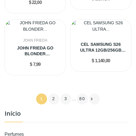
$ 22,00
JOHN FRIEDA
CEL SAMSUNG S26
JOHN FRIEDA GO
ULTRA 12GB/256GB
BLONDER
BLACK...
CONDICIONADOR 250ML
$ 1.140,00
$ 7,99

1
2
3
…
80
Início

Perfumes